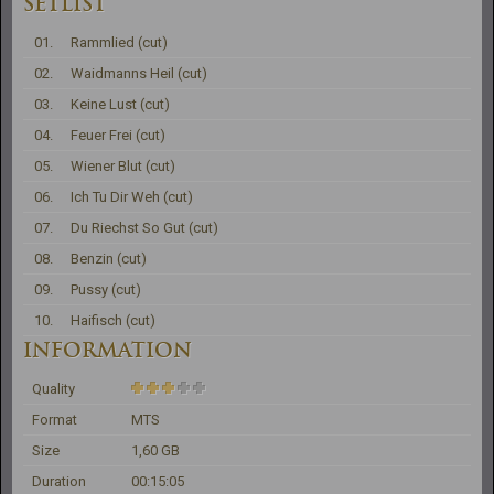
SETLIST
01.
Rammlied (cut)
02.
Waidmanns Heil (cut)
03.
Keine Lust (cut)
04.
Feuer Frei (cut)
05.
Wiener Blut (cut)
06.
Ich Tu Dir Weh (cut)
07.
Du Riechst So Gut (cut)
08.
Benzin (cut)
09.
Pussy (cut)
10.
Haifisch (cut)
INFORMATION
Quality
Format
MTS
Size
1,60 GB
Duration
00:15:05