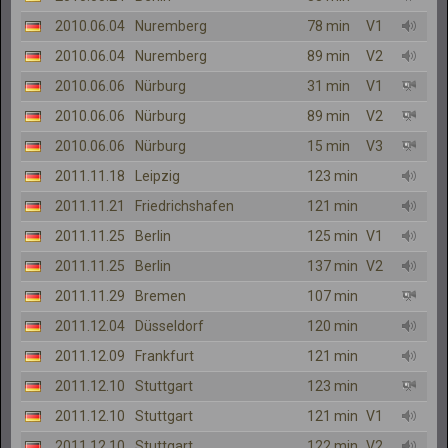
2010.06.04
Nuremberg
78 min
V1
2010.06.04
Nuremberg
89 min
V2
2010.06.06
Nürburg
31 min
V1
2010.06.06
Nürburg
89 min
V2
2010.06.06
Nürburg
15 min
V3
2011.11.18
Leipzig
123 min
2011.11.21
Friedrichshafen
121 min
2011.11.25
Berlin
125 min
V1
2011.11.25
Berlin
137 min
V2
2011.11.29
Bremen
107 min
2011.12.04
Düsseldorf
120 min
2011.12.09
Frankfurt
121 min
2011.12.10
Stuttgart
123 min
2011.12.10
Stuttgart
121 min
V1
2011.12.10
Stuttgart
122 min
V2