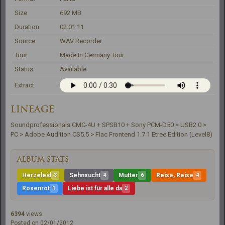
Size
692 MB
Duration
02:01:11
Source
WAV Recorder
Tour
Made In Germany Tour
Status
Available
Extract
LINEAGE
Soundprofessionals CMC-4U + SPSB10 + Sony PCM-D50 > USB2.0 > 
PC > Adobe Audition CS5.5 > Flac Frontend 1.7.1 Etree Edition (Level8)
ALBUM STATS
Herzeleid
3
Sehnsucht
4
Mutter
6
Reise, Reise
4
Rosenrot
1
Liebe ist für alle da
2
6394
views
Posted on 02/01/2012