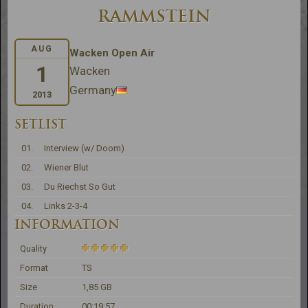
RAMMSTEIN
AUG
Wacken Open Air
1
Wacken
Germany
2013
SETLIST
01.
Interview (w/ Doom)
02.
Wiener Blut
03.
Du Riechst So Gut
04.
Links 2-3-4
INFORMATION
Quality
Format
TS
Size
1,85 GB
Duration
00:19:57