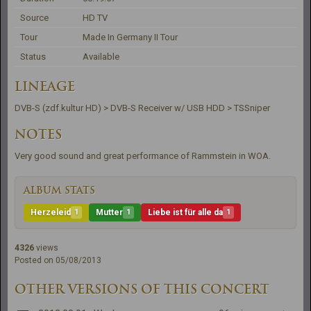
Source
HD TV
Tour
Made In Germany II Tour
Status
Available
LINEAGE
DVB-S (zdf.kultur HD) > DVB-S Receiver w/ USB HDD > TSSniper
NOTES
Very good sound and great performance of Rammstein in WOA.
ALBUM STATS
Herzeleid
1
Mutter
1
Liebe ist für alle da
1
4326
views
Posted on 05/08/2013
OTHER VERSIONS OF THIS CONCERT