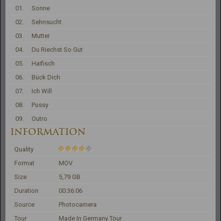
01.
Sonne
02.
Sehnsucht
03.
Mutter
04.
Du Riechst So Gut
05.
Haifisch
06.
Bück Dich
07.
Ich Will
08.
Pussy
09.
Outro
INFORMATION
Quality
Format
MOV
Size
5,79 GB
Duration
00:36:06
Source
Photocamera
Tour
Made In Germany Tour