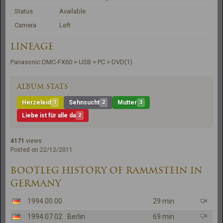
Status
Available
Camera
Left
LINEAGE
Panasonic DMC-FX60 > USB > PC > DVD(1)
ALBUM STATS
Herzeleid
1
Sehnsucht
2
Mutter
3
Liebe ist für alle da
2
4171
views
Posted on 22/12/2011
BOOTLEG HISTORY OF RAMMSTEIN IN
GERMANY
1994.00.00
29 min
1994.07.02
Berlin
69 min