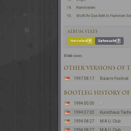
14.
Rammstein
15.
Wollt Ihr Das Bett In Flammen S
ALBUM STATS
Herzeleid
8
Sehnsucht
7
5146
views
OTHER VERSIONS OF 
1997.08.17
Bizarre Festival
BOOTLEG HISTORY OF
1994.00.00
-
1994.07.02
Kunsthaus Tache
1994.08.27
M.A.U. Club
1994.08.27
M.A.U. Club