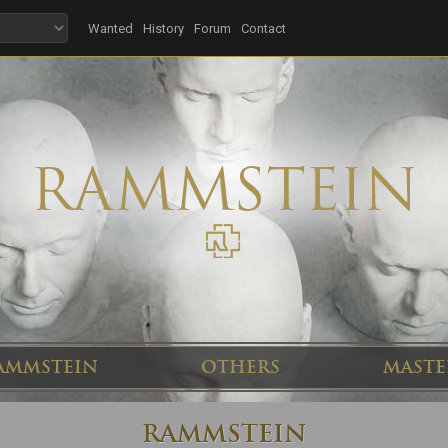
Wanted
History
Forum
Contact
AMMSTEIN
OTHERS
MASTE
RAMMSTEIN