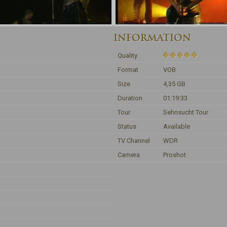
INFORMATION
Quality
Format
VOB
Size
4,35 GB
Duration
01:19:33
Tour
Sehnsucht Tour
Status
Available
TV Channel
WDR
Camera
Proshot