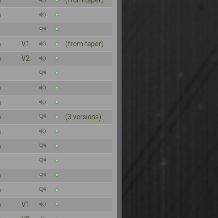
n
(from taper)
n
n
V1
(from taper)
n
V2
n
n
n
(3 versions)
n
n
n
n
n
V1