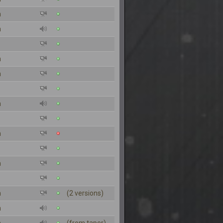
n
n
n
n
n
n
n
n
(2 versions)
n