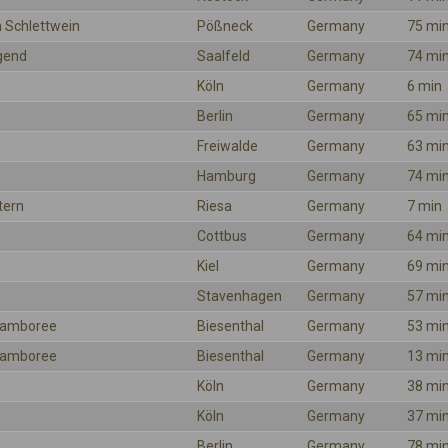
 Schlettwein
Pößneck
Germany
75 mi
gend
Saalfeld
Germany
74 mi
Köln
Germany
6 min
Berlin
Germany
65 mi
Freiwalde
Germany
63 mi
Hamburg
Germany
74 mi
tern
Riesa
Germany
7 min
Cottbus
Germany
64 mi
Kiel
Germany
69 mi
Stavenhagen
Germany
57 mi
 Jamboree
Biesenthal
Germany
53 mi
 Jamboree
Biesenthal
Germany
13 mi
Köln
Germany
38 mi
Köln
Germany
37 mi
Berlin
Germany
78 mi