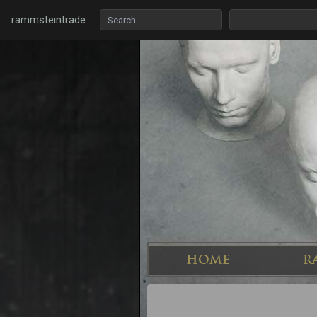
rammsteintrade
HOME
R