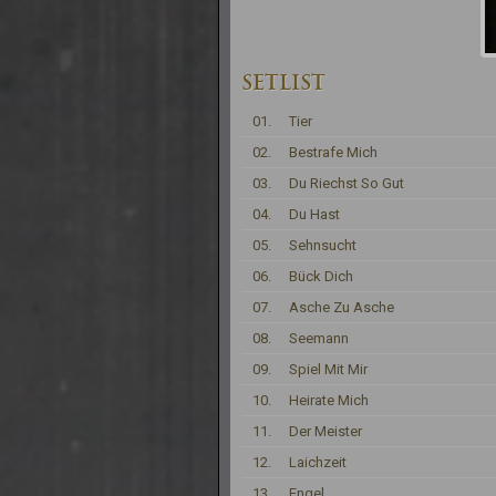
SETLIST
01.
Tier
02.
Bestrafe Mich
03.
Du Riechst So Gut
04.
Du Hast
05.
Sehnsucht
06.
Bück Dich
07.
Asche Zu Asche
08.
Seemann
09.
Spiel Mit Mir
10.
Heirate Mich
11.
Der Meister
12.
Laichzeit
13.
Engel