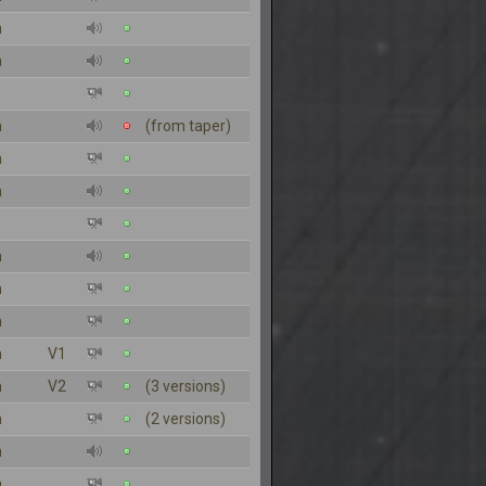
n
n
n
(from taper)
n
n
n
n
n
n
V1
n
V2
(3 versions)
n
(2 versions)
n
n