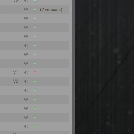
n
V2
n
(2 versions)
n
n
n
n
n
n
n
V1
n
V2
n
n
n
n
n