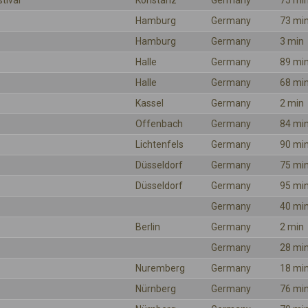
tival
Konstanz
Germany
75 mi
Hamburg
Germany
73 mi
Hamburg
Germany
3 min
Halle
Germany
89 mi
Halle
Germany
68 mi
Kassel
Germany
2 min
Offenbach
Germany
84 mi
Lichtenfels
Germany
90 mi
Düsseldorf
Germany
75 mi
Düsseldorf
Germany
95 mi
Germany
40 mi
Berlin
Germany
2 min
Germany
28 mi
Nuremberg
Germany
18 mi
Nürnberg
Germany
76 mi