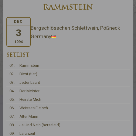
RAMMSTEIN
DEC
Bergschlösschen Schlettwein, Pößneck
3
Germany
1994
SETLIST
01.
Rammstein
02.
Biest (tier)
03.
Jeder Lacht
04.
Der Meister
05.
Heirate Mich
06.
Weisses Fleisch
07.
Alter Mann
08.
Ja Und Nein (herzeleid)
09.
Laichzeit